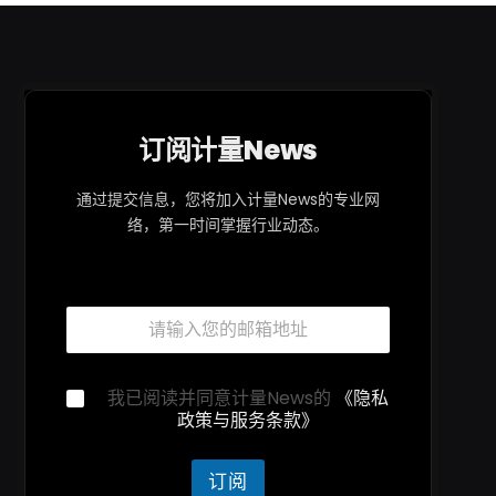
订阅计量News
通过提交信息，您将加入计量News的专业网
络，第一时间掌握行业动态。
隐
邮
私
箱
声
*
明
隐
隐
我已阅读并同意计量News的
《隐私
私
私
政策与服务条款》
声
声
明
明
邮
*
订阅
箱