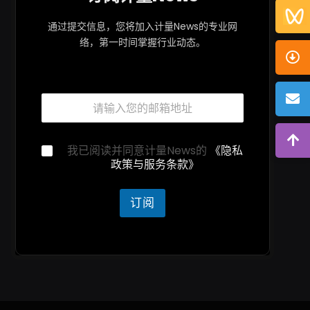
通过提交信息，您将加入计量News的专业网
络，第一时间掌握行业动态。
邮
邮
箱
箱
邮
*
箱
*
隐
我已阅读并同意计量News的
《隐私
私
政策与服务条款》
声
明
*
订阅