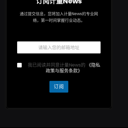
订阅计量News
通过提交信息，您将加入计量News的专业网
络，第一时间掌握行业动态。
邮
箱
*
邮
隐
我已阅读并同意计量News的
《隐私
箱
私
政策与服务条款》
*
声
*
明
*
订阅