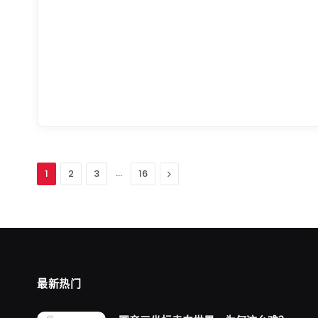
…
下
1
2
3
16
一
个
最新热门