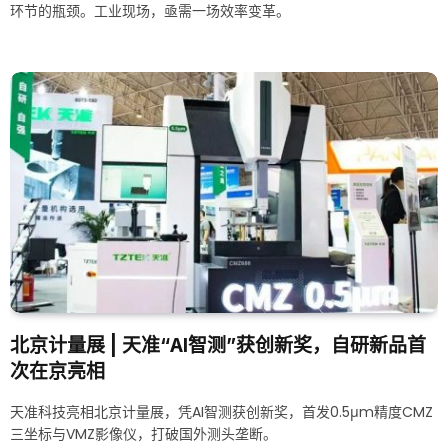
环节的瓶颈。工业现场，亟需一场效率变革。
北京计量展 | 天准“AI智测”获创新奖，自研新品首
次在京亮相
天准科技亮相北京计量展，凭AI智测获创新奖，首发0.5μm精度CMZ
三坐标与VMZ影像仪，打破国外测头垄断。