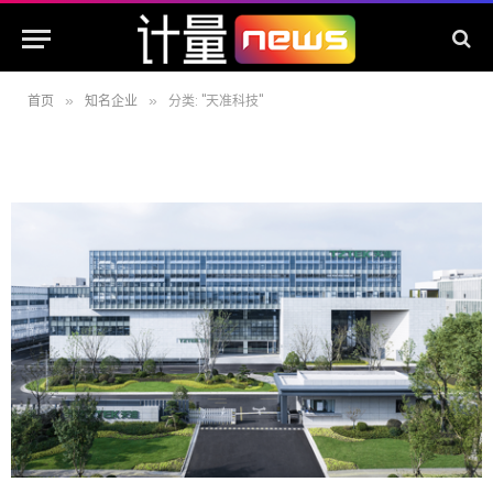
首页
知名企业
分类: "天准科技"
»
»