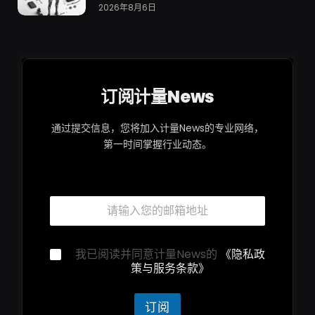
2026年8月6日
订阅计量News
通过提交信息，您将加入计量News的专业网络，
第一时间掌握行业动态。
隐
邮
私
箱
声
*
明
隐
隐
我已阅读并同意计量News的
《隐私政
私
私
策与服务条款》
声
声
明
明
*
*
订阅