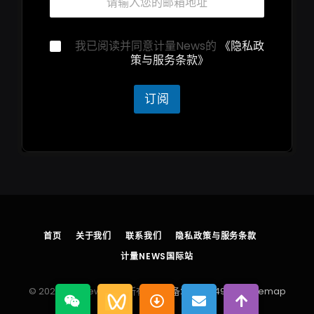
箱
邮
*
箱
邮
隐
我已阅读并同意计量News的
《隐私政
箱
私
策与服务条款》
声
明
*
订阅
首页
关于我们
联系我们
隐私政策与服务条款
计量NEWS国际站
© 2026 计量News 版权所有
浙ICP备2025204930号
sitemap