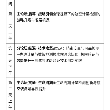
间
第
主论坛
启幕 · 战略引领
全球视野下的航空计量检测的
一
战略升级与发展机遇
天
上
午
第
分论坛 纵深 · 技术攻坚
论坛A：精密度量与可靠检测
一
—先进计量与数智检测技术前沿论坛B：极限验证与
天
效能提升—测试与试验验证技术创新实践
下
午
第
主论坛 贯通 · 生命周期
全生命周期计量检测创新与航
二
空装备可靠性提升
天
上
午