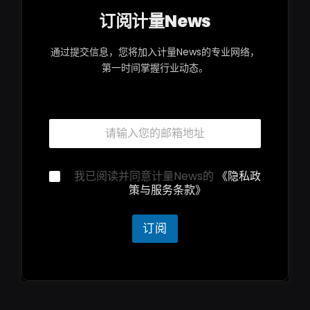
订阅计量News
通过提交信息，您将加入计量News的专业网络，
第一时间掌握行业动态。
*
邮
*
箱
隐
*
私
声
隐
我已阅读并同意计量News的
《隐私政
明
私
策与服务条款》
声
明
*
订阅