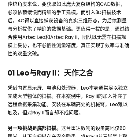
传统角度来说，要获取如此庞大复杂结构的CAD数据，
必须依赖缓慢而精细的手工建模。而引入3D扫描技术
后，4C得以直接捕获设备的真实三维形态，为后续测量
与分析提供了精确的数据基础。更值得一提的是，通过结
合使用Artec Leo和Artec Ray II，团队既无需在扫描规
模上妥协，也不必牺牲测量精度，真正实现了效率与准确
性的双重突破。
01
Leo与Ray II：天作之合
凭借内置显示屏、电池和处理器，Leo本身通常足以独立
完成大型物体的扫描。在本案例中，Ray II的加入补充了
远程数据采集功能。安装在车辆高处的机械臂，Leo难以
触及，但对Ray II而言却不成问题。
另一项挑战是底部扫描。
这台重达数吨的设备离地仅80
厘米，从下方扫描存在安全隐患。将Ray II从三脚架上取