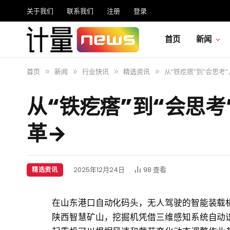
关于我们
联系我们
注册
登录
首页
新闻
首页
新闻
行业快讯
精选资讯
从“铁疙瘩”到“会思考
»
»
»
»
从“铁疙瘩”到“会思
革→
2025年12月24日
98
查看
精选资讯
在山东港口自动化码头，无人驾驶的智能装载
陕西智慧矿山，挖掘机凭借三维感知系统自动