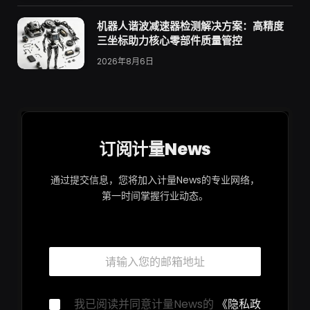
机器人谐波减速器检测解决方案：高精度
三坐标助力核心零部件质量管控
2026年8月6日
订阅计量News
通过提交信息，您将加入计量News的专业网络，
第一时间掌握行业动态。
隐
邮
私
箱
声
*
明
邮
隐
我已阅读并同意计量News的
《隐私政
箱