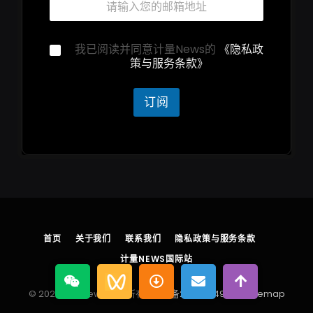
箱
*
隐
隐
我已阅读并同意计量News的
《隐私政
私
私
策与服务条款》
声
声
明
明
邮
*
订阅
箱
*
首页
关于我们
联系我们
隐私政策与服务条款
计量NEWS国际站
© 2026 计量News 版权所有
浙ICP备2025204930号
sitemap