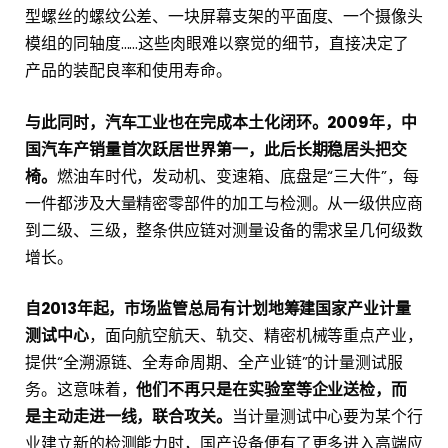
型螺丝的螺纹公差、一块屏幕支架的平面度、一个摄像头
模组的同轴度……这些肉眼难以察觉的细节，直接决定了
产品的装配良率和使用寿命。
与此同时，汽车工业也在完成本土化闭环。2009年，中
国汽车产销量首次跃居世界第一，此后长期稳居头把交
椅。
燃油车时代，发动机、变速箱、底盘是“三大件”，每
一件都涉及大量精密零部件的加工与检测。从一级供应商
到二级、三级，整条供应链对测量设备的需求呈几何级数
增长。
自2013年起，市场监管总局有计划地筹建国家产业计量
测试中心
，面向航空航天、轨交、精密机械等重点产业，
提供“全溯源链、全寿命周期、全产业链”的计量测试服
务。这意味着，
他们不再只是在实验室等企业送检，而
是主动走进一线，联合攻关。
当计量测试中心要为某个行
业建立新的检测能力时，国产设备便有了更多进入高端应