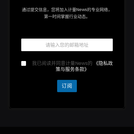
通过提交信息，您将加入计量News的专业网络，
第一时间掌握行业动态。
邮
箱
*
邮
隐
我已阅读并同意计量News的
《隐私政
箱
私
策与服务条款》
隐
声
私
明
声
*
订阅
明
隐
私
声
明