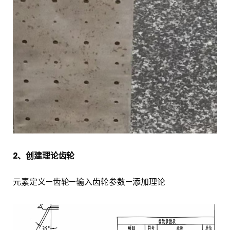
2、创建理论齿轮
元素定义—齿轮—输入齿轮参数—添加理论