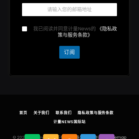
隐
邮
私
箱
声
*
明
隐
隐
我已阅读并同意计量News的
《隐私政
私
私
策与服务条款》
声
声
明
明
*
*
订阅
首页
关于我们
联系我们
隐私政策与服务条款
计量NEWS国际站
© 2026 计量News 版权所有
浙ICP备2025204930号
sitemap