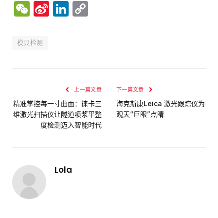
WeChat
Sina
LinkedIn
Copy
Weibo
Link
模具检测
上一篇文章
下一篇文章
精准掌控每一寸曲面：徕卡三
海克斯康Leica 激光跟踪仪为
维激光扫描仪让隧道喷浆平整
观天“巨眼”点睛
度检测迈入智能时代
Lola