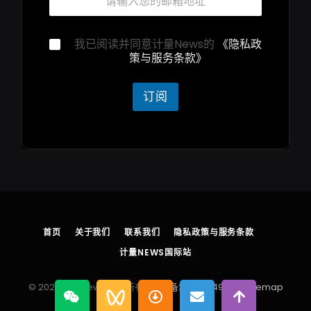
箱
箱
*
隐
私
隐
我已阅读并同意计量News的
《隐私政
声
私
策与服务条款》
明
声
明
*
订阅
首页
关于我们
联系我们
隐私政策与服务条款
计量NEWS国际站
© 2026 计量News 版权所有
浙ICP备2025204930号
sitemap