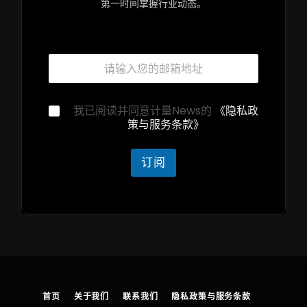
第一时间掌握行业动态。
隐
邮
私
箱
声
*
明
邮
隐
我已阅读并同意计量News的
《隐私政
箱
私
策与服务条款》
*
声
明
*
订阅
首页
关于我们
联系我们
隐私政策与服务条款