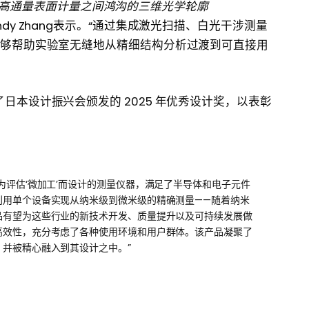
和高通量表面计量之间鸿沟的三维光学轮廓
ndy Zhang表示。“通过集成激光扫描、白光干涉测量
00能够帮助实验室无缝地从精细结构分析过渡到可直接用
得了日本设计振兴会颁发的 2025 年优秀设计奖，以表彰
为评估‘微加工’而设计的测量仪器，满足了半导体和电子元件
利用单个设备实现从纳米级到微米级的精确测量——随着纳米
品有望为这些行业的新技术开发、质量提升以及可持续发展做
高效性，充分考虑了各种使用环境和用户群体。该产品凝聚了
并被精心融入到其设计之中。”