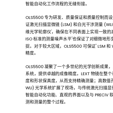
智能自动化工作流程的无缝衔接。
OLS5500 专为研发、质量保证和质量控制
证激光扫描显微镜 (LSM) 和白光干涉测量 (WL
¹
维光学轮廓仪
，确保在不同表面上实现一致的
²
ISO 标准的测量噪声水平
也保证了对细微地形
³
捉。对于较大区域，OLS5500 可保证
LSM 和
精度。
OLS5500 凝聚了一个多世纪的光学创新成
系统，提供卓越的成像精度。LEXT 物镜在整
度和形状保真度，从而支持精确测量；高数值孔
WLI) 光学系统扩展了视场，与传统激光扫描显微
智能自动化功能、直观的界面以及与 PRECi
测和测量的整个过程。