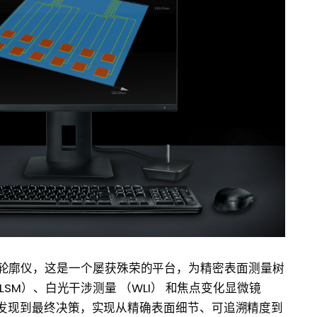
合3D光学轮廓仪，这是一个屡获殊荣的平台，为精密表面测量树
LSM）、白光干涉测量 （WLI） 和焦点变化显微镜
步发现到最终决策，实现从精确表面细节、可追溯精度到