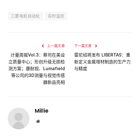
Weibo
Link
三菱电机自动化
实时监控
上一篇文章
下一篇文章
计量周报Vol.3：蔡司在美设
雷尼绍将发布 LIBERTAS：重
立质量中心；形创升级无损检
新定义金属增材制造的生产力
测方案；康耐视、Lumafield
与精度
等公司的3D测量与视觉传感
器新品亮相
Millie
网
站