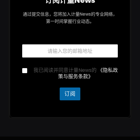
订阅计量News
通过提交信息，您将加入计量News的专业网络，
第一时间掌握行业动态。
隐
邮
私
箱
声
*
明
隐
隐
我已阅读并同意计量News的
《隐私政
私
私
策与服务条款》
声
声
明
明
邮
*
订阅
箱