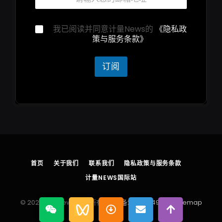
箱
*
隐
隐
我已阅读并同意计量News的
《隐私政
私
私
策与服务条款》
声
声
明
明
邮
*
订阅
箱
邮
箱
首页
关于我们
联系我们
隐私政策与服务条款
计量NEWS国际站
© 2026 计量News 版权所有
浙ICP备2025204930号
sitemap