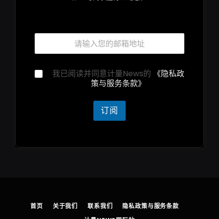
邮
箱
*
隐
隐
我已阅读并同意计量News的
《隐私政
私
私
策与服务条款》
声
声
明
明
隐
*
订阅
私
声
明
*
首页
关于我们
联系我们
隐私政策与服务条款