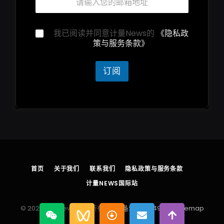
箱
隐
*
私
声
隐
我已阅读并同意计量News的
《隐私政
明
私
策与服务条款》
隐
声
私
明
声
*
订阅
明
首页
关于我们
联系我们
隐私政策与服务条款
计量NEWS国际站
© 2026 计量News 版权所有
浙ICP备2025204930号
sitemap