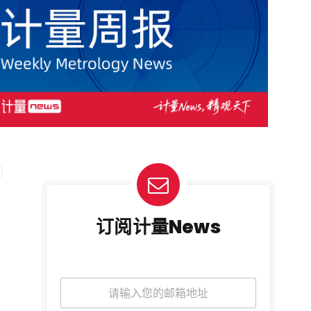
订阅计量News
隐
邮
私
箱
声
*