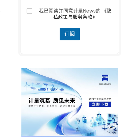
明
隐
隐
我已阅读并同意计量News的
《隐
年
私
私
私政策与服务条款》
声
声
明
明
邮
*
订阅
箱
制