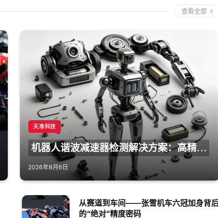
查看全部
天准科技
机器人谐波减速器检测解决方案：高精度
三坐标助力核心零部件质量管控
2026年8月6日
从赛道到车间——张雪机车六冠加身背
的“绝对”精度密码